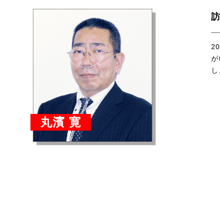
2
が
し
丸濱 寛