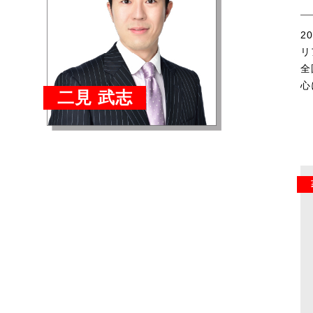
2
リ
全
心
二見 武志