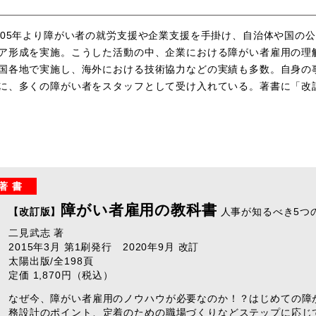
005年より障がい者の就労支援や企業支援を手掛け、自治体や国の
ア形成を実施。こうした活動の中、企業における障がい者雇用の理
国各地で実施し、海外における技術協力などの実績も多数。自身の
に、多くの障がい者をスタッフとして受け入れている。著書に「改
著 書
障がい者雇用の教科書
【改訂版】
人事が知るべき5つ
二見武志 著
2015年3月 第1刷発行 2020年9月 改訂
太陽出版/全198頁
定価 1,870円（税込）
なぜ今、障がい者雇用のノウハウが必要なのか！？はじめての障
務設計のポイント、定着のための職場づくりなどステップに応じ