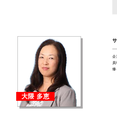
企
員
修
大隈 多恵